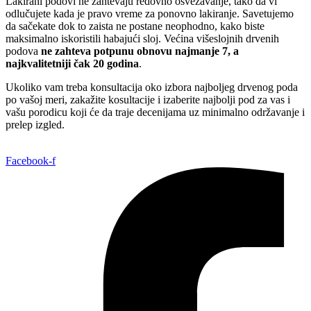
Lakirani podovi ne zahtevaju redovno osvežavanje, tako da vi
odlučujete kada je pravo vreme za ponovno lakiranje. Savetujemo
da sačekate dok to zaista ne postane neophodno, kako biste
maksimalno iskoristili habajući sloj. Većina višeslojnih drvenih
podova
ne zahteva potpunu obnovu najmanje 7, a
najkvalitetniji čak 20 godina
.
Ukoliko vam treba konsultacija oko izbora najboljeg drvenog poda
po vašoj meri, zakažite kosultacije i izaberite najbolji pod za vas i
vašu porodicu koji će da traje decenijama uz minimalno održavanje i
prelep izgled.
Facebook-f