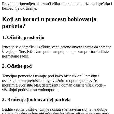
Pravilno pripremljen alat znači efikasniji rad, manji rizik od grešaka i
bezbednije okruženje.
Koji su koraci u procesu hoblovanja
parketa?
1. Očistite prostoriju
Iznesite sav nameštaj i zaštitite ventilacione otvore i vrata da sprečite
širenje prašine. Biće vam potreban potpuno prazan prostor da biste
nesmetano radili.
2. Očistite pod
Temeljno pomerite i usisajte pod kako biste uklonili prašinu i
ostatke. Potom prebrišite blago vlažnim mopom (ne previše
mokrim!). Koristite blag deterdžent i odmah osušite višak vode –
višeslojni podovi nisu vodootporni.
3. Brušenje (hoblovanje) parketa
Budite veoma pažljivi! Cilj je skinuti stari završni sloj, a ne dublje
slojeve. Idealno je koristiti orbitalnu brusilicu, ali za manje prostore