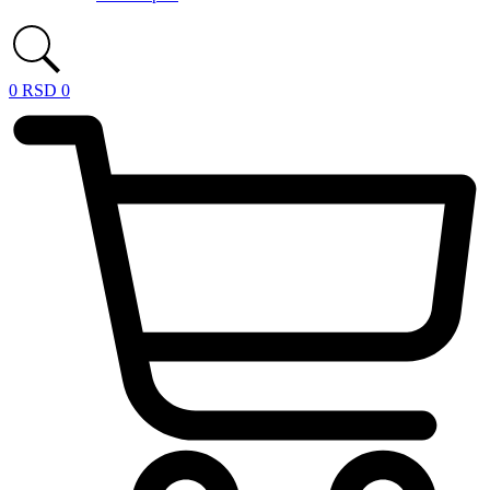
0
RSD
0