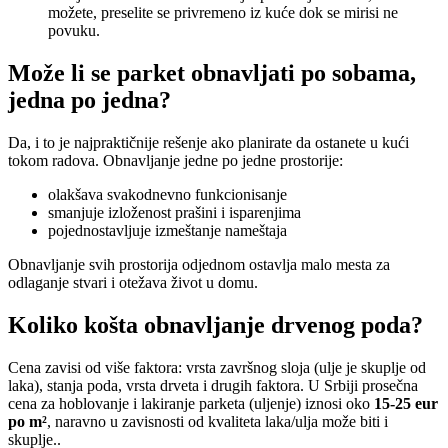
možete, preselite se privremeno iz kuće dok se mirisi ne
povuku.
Može li se parket obnavljati po sobama,
jedna po jedna?​
Da, i to je najpraktičnije rešenje ako planirate da ostanete u kući
tokom radova. Obnavljanje jedne po jedne prostorije:
olakšava svakodnevno funkcionisanje
smanjuje izloženost prašini i isparenjima
pojednostavljuje izmeštanje nameštaja
Obnavljanje svih prostorija odjednom ostavlja malo mesta za
odlaganje stvari i otežava život u domu.
Koliko košta obnavljanje drvenog poda?​
Cena zavisi od više faktora: vrsta završnog sloja (ulje je skuplje od
laka), stanja poda, vrsta drveta i drugih faktora.​ U Srbiji prosečna
cena za hoblovanje i lakiranje parketa (uljenje) iznosi oko
15-25 eur
po m²
, naravno u zavisnosti od kvaliteta laka/ulja može biti i
skuplje..