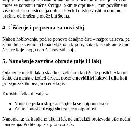
može se koristiti i ručna šmirgla. Skinite otprilike 1 mm površine ili
više ukoliko su oštećenja dublja. Uvek koristite zaštitnu opremu –
prašina od brušenja može biti štetna.
4. Čišćenje i priprema za novi sloj
Nakon hoblovanja, pod se ponovo detaljno čisti – najpre usisava, pa
zatim briše suvom ili blago vlažnom krpom, kako bi se uklonile fine
čestice koje mogu narušiti završni sloj.
5. Nanošenje završne obrade (ulje ili lak)
Odaberite ulje ili lak u skladu s izgledom koji želite postići. Ako ne
želite da menjate izgled drveta, postoje
nevidljivi lakovi i ulja
koji
pružaju zaštitu bez promene boje.
Koristite četku ili valjak:
Nanesite
jedan sloj
, sačekajte da se potpuno osuši.
Zatim nanesite
drugi sloj
za veću otpornost.
Napomena: uz kupljeno ulje ili lak na ambalaži proizvoda piše način
nanošenja. Pratite upusta proizvođača.