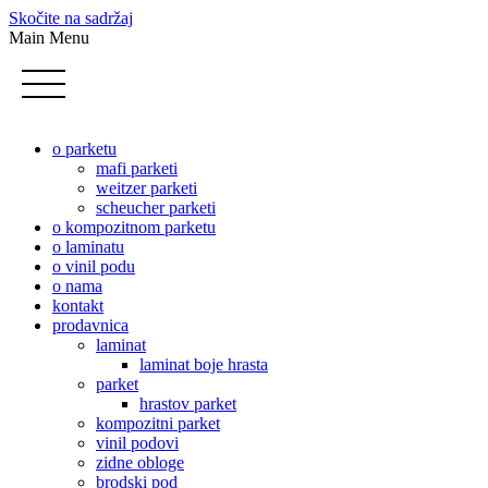
Skočite na sadržaj
Main Menu
o parketu
mafi parketi
weitzer parketi
scheucher parketi
o kompozitnom parketu
o laminatu
o vinil podu
o nama
kontakt
prodavnica
laminat
laminat boje hrasta
parket
hrastov parket
kompozitni parket
vinil podovi
zidne obloge
brodski pod