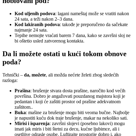
hoblovani pod?
Kod uljenih podova
: lagani nameštaj može se vratiti nakon
24 sata, a teži nakon 2–3 dana.
Kod lakiranih podova
: takođe je preporučeno da sačekate
najmanje 24 sata.
Tepihe nemojte vraćati barem 7 dana, kako se završni sloj ne
bi oštetio usled zatvorenog kontakta.
Da li možete ostati u kući tokom obnove
poda?
Tehnički –
da, možete
, ali možda nećete želeti zbog sledećih
razloga:
Prašina
: brušenje stvara dosta prašine, naročito kod većih
površina. Dobro je angažovati pouzdanog majstora koji je
pedantan i koji će zaštiti prostor od prašine adekvatnom
zaštitom..
Buka
: mašine za brušenje mogu biti veoma bučne. Najbolje
je napustiti kuću dok traje brušenje, makar na nekoliko sati.
Mirisi i isparenja
: završni slojevi (posebno lakovi) mogu
imati jak miris i biti štetni za decu, kućne ljubimce, ali i
osetljive odrasle osobe. Luftirajte prostorije dobro i, ako