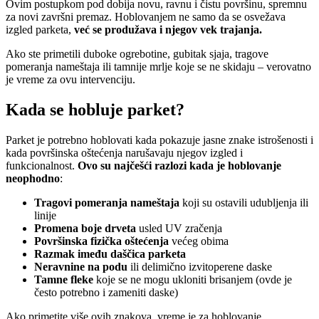
Ovim postupkom pod dobija novu, ravnu i čistu površinu, spremnu
za novi završni premaz. Hoblovanjem ne samo da se osvežava
izgled parketa,
već se produžava i njegov vek trajanja.
Ako ste primetili duboke ogrebotine, gubitak sjaja, tragove
pomeranja nameštaja ili tamnije mrlje koje se ne skidaju – verovatno
je vreme za ovu intervenciju.
Kada se hobluje parket?
Parket je potrebno hoblovati kada pokazuje jasne znake istrošenosti i
kada površinska oštećenja narušavaju njegov izgled i
funkcionalnost.
Ovo su najčešći razlozi kada je hoblovanje
neophodno
:
Tragovi pomeranja nameštaja
koji su ostavili udubljenja ili
linije
Promena boje drveta
usled UV zračenja
Površinska fizička oštećenja
većeg obima
Razmak imeđu daščica parketa
Neravnine na podu
ili delimično izvitoperene daske
Tamne fleke
koje se ne mogu ukloniti brisanjem (ovde je
često potrebno i zameniti daske)
Ako primetite više ovih znakova, vreme je za hoblovanje