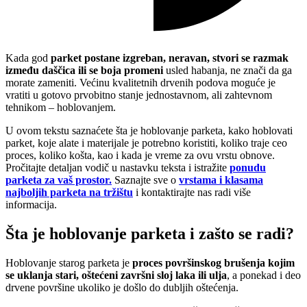
Kada god
parket postane izgreban, neravan, stvori se razmak
između daščica ili se boja promeni
usled habanja, ne znači da ga
morate zameniti. Većinu kvalitetnih drvenih podova moguće je
vratiti u gotovo prvobitno stanje jednostavnom, ali zahtevnom
tehnikom – hoblovanjem.
U ovom tekstu saznaćete šta je hoblovanje parketa, kako hoblovati
parket, koje alate i materijale je potrebno koristiti, koliko traje ceo
proces, koliko košta, kao i kada je vreme za ovu vrstu obnove.
Pročitajte detaljan vodič u nastavku teksta i istražite
ponudu
parketa za vaš prostor.
Saznajte sve o
vrstama i klasama
najboljih parketa na tržištu
i kontaktirajte nas radi više
informacija.
Šta je hoblovanje parketa i zašto se radi?
Hoblovanje starog parketa je
proces površinskog brušenja kojim
se uklanja stari, oštećeni završni sloj laka ili ulja
, a ponekad i deo
drvene površine ukoliko je došlo do dubljih oštećenja.