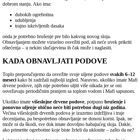
dobrom stanju. Ako ima:
dubokih ogrebotina
udubljenja
trajno iskrivljenih dasaka
onda je potrebno brušenje pre bilo kakvog novog sloja.
Obnavljanjem možete vizuelno osvežiti pod, ali neće uvek prikriti
oštećenja – u nekim slučajevima ih čak može i naglasiti.
KADA OBNAVLJATI PODOVE
Toplo preporučujemo da osvežite svoje uljene podove
svakih 6–12
meseci
kako bi zadržali najbolji izgled. Naravno, ukoliko imate Mafi
drvene podove, njih nije potrebno uljiti više nikada jer se oni
osvežavaju periodičnim pranjem sa toplom vodom i Mafi sapunom.
Ukoliko imate
višeslojne drvene podove
, potpuno
brušenje i
ponovno uljenje obično neće biti potrebno dugi niz godina
.
Većina višeslojnih drvenih podova je izuzetno izdržljiva i traje
decenijama, pa bespotrebno obnavljanje ne donosi korist. Ipak, ne
može ni da škodi, sve dok imate dovoljno habajućeg sloja. Dakle,
ako primetite ogrebotine koje biste želeli da uklonite – zašto da ne?