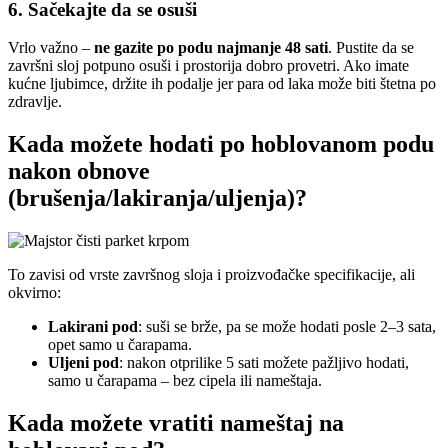
6. Sačekajte da se osuši
Vrlo važno –
ne gazite po podu najmanje 48 sati
. Pustite da se
završni sloj potpuno osuši i prostorija dobro provetri.​ Ako imate
kućne ljubimce, držite ih podalje jer para od laka može biti štetna po
zdravlje.
Kada možete hodati po hoblovanom podu
nakon obnove
(brušenja/lakiranja/uljenja)?
To zavisi od vrste završnog sloja i proizvođačke specifikacije, ali
okvirno:
Lakirani pod
: suši se brže, pa se može hodati posle 2–3 sata,
opet samo u čarapama.
Uljeni pod
: nakon otprilike 5 sati možete pažljivo hodati,
samo u čarapama – bez cipela ili nameštaja.
Kada možete vratiti nameštaj na