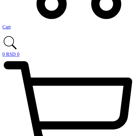
Cart
0
RSD
0