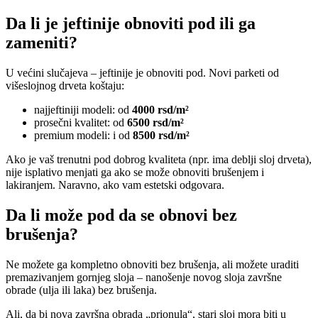
Da li je jeftinije obnoviti pod ili ga
zameniti?​
U većini slučajeva – jeftinije je obnoviti pod. Novi parketi od
višeslojnog drveta koštaju:
najjeftiniji modeli: od
4000 rsd/m²
prosečni kvalitet: od
6500 rsd/m²
premium modeli: i od
8500 rsd/m²
Ako je vaš trenutni pod dobrog kvaliteta (npr. ima deblji sloj drveta),
nije isplativo menjati ga ako se može obnoviti brušenjem i
lakiranjem. Naravno, ako vam estetski odgovara.
Da li može pod da se obnovi bez
brušenja?
Ne možete ga kompletno obnoviti bez brušenja, ali možete uraditi
premazivanjem gornjeg sloja – nanošenje novog sloja završne
obrade (ulja ili laka) bez brušenja.
Ali, da bi nova završna obrada „prionula“, stari sloj mora biti u