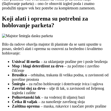
(šlajfovanje parketa) – ono će obnoviti izgled poda i znatno
produžiti njegov vek bez potrebe za kompletnom zamenom.
Koji alati i oprema su potrebni za
hoblovanje parketa?
Bilo da radove obavlja majstor ili planirate da se sami upustite u
posao, sledeći alati i oprema su osnovni za bezbedno i kvalitetno
hoblovanje:
Usisivač ili metla
– za uklanjanje prašine pre i posle brušenja
Mop
i
blagi deterdžent za drvo
– za početno i završno
čišćenje
Brusilica
– orbitalna, trakasta ili velika podna, u zavisnosti od
površine prostora
Šmirgla
– za ručno hoblovanje i doterivanje ivica i uglova
Završni sloj za drvo
– ulje ili lak, u zavisnosti od željenog
izgleda i zaštite
Poliuretanski lak
– na vodenoj ili uljanoj bazi
Četka ili valjak
– za nanošenje završnog sloja
Zaštitna oprema
– maska, rukavice i naočare protiv prašine