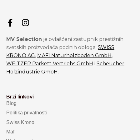
MV Selection
je ovlašćeni zastupnik prestižnih
svetskih proizvođača podnih obloga:
SWISS
KRONO AG
,
MAFI Naturholzboden GmbH
,
WEITZER Parkett Vertriebs GmbH
i
Scheucher
Holzindustrie GmbH
.
Brzi linkovi
Blog
Politika privatnosti
Swiss Krono
Mafi