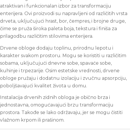
atraktivan i funkcionalan izbor za transformaciju
enterijera. Ovi proizvodi su napravljeni od različitih vrsta
drveta, uključujući hrast, bor, čempres, i brojne druge,
čime se pruža široka paleta boja, tekstura i finiša za
prilagodbu različitim stilovima enterijera.
Drvene obloge dodaju toplinu, prirodnu lepotu i
karakter svakom prostoru. Mogu se koristiti u različitim
sobama, uključujući dnevne sobe, spavaće sobe,
kuhinje i trpezarije. Osim estetske vrednosti, drvene
obloge pružaju i dodatnu izolaciju i zvučnu apsorpciju,
poboljšavajući kvalitet života u domu.
Instalacija drvenih zidnih obloga je obično brza i
jednostavna, omogućavajući brzu transformaciju
prostora. Takođe se lako održavaju, jer se mogu čistiti
vlažnom krpom ili prašinom.