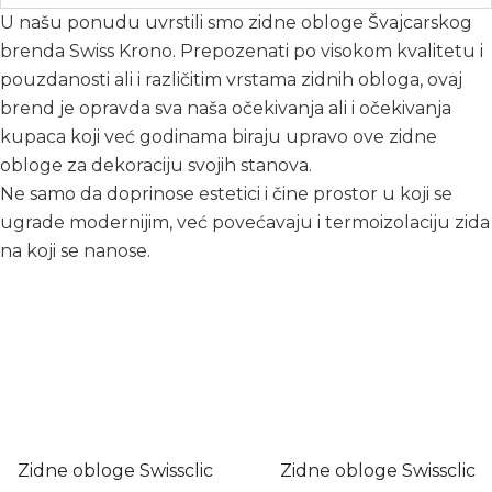
U našu ponudu uvrstili smo zidne obloge Švajcarskog
brenda Swiss Krono. Prepozenati po visokom kvalitetu i
pouzdanosti ali i različitim vrstama zidnih obloga, ovaj
brend je opravda sva naša očekivanja ali i očekivanja
kupaca koji već godinama biraju upravo ove zidne
obloge za dekoraciju svojih stanova.
Ne samo da doprinose estetici i čine prostor u koji se
ugrade modernijim, već povećavaju i termoizolaciju zida
na koji se nanose.
Zidne obloge Swissclic
Zidne obloge Swissclic