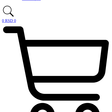
0
RSD
0