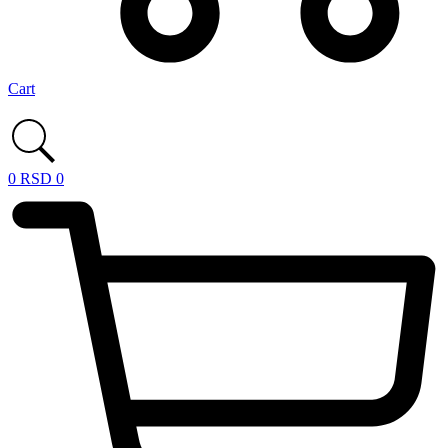
Cart
0
RSD
0