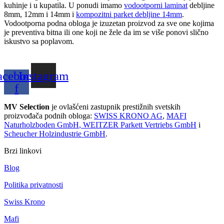
kuhinje i u kupatila. U ponudi imamo
vodootporni laminat
debljine
8mm, 12mm i 14mm i
kompozitni parket debljine 14mm
.
Vodootporna podna obloga je izuzetan proizvod za sve one kojima
je preventiva bitna ili one koji ne žele da im se više ponovi slično
iskustvo sa poplavom.
acebook-
Instagram
f
MV Selection
je ovlašćeni zastupnik prestižnih svetskih
proizvođača podnih obloga:
SWISS KRONO AG
,
MAFI
Naturholzboden GmbH
,
WEITZER Parkett Vertriebs GmbH
i
Scheucher Holzindustrie GmbH
.
Brzi linkovi
Blog
Politika privatnosti
Swiss Krono
Mafi