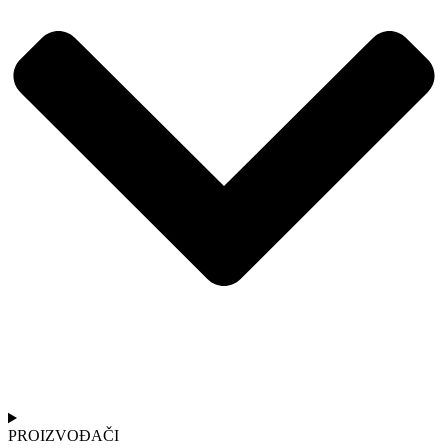
PROIZVOÐAČI