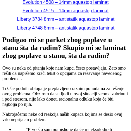
Evolution 4508 – 14mm aquastop laminat
Evolution 4515 – 14mm aquastop laminat
Liberty 3784 8mm – antistatik aquastop laminat
Liberty 4748 8mm – antistatik aquastop laminat
Podigao mi se parket zbog poplave u
stanu šta da radim? Skupio mi se laminat
zbog poplave u stanu, šta da radim?
Ovo su neka od pitanja koje nam kupci često postavljaju. Zato smo
rešili da napišemo kraći tekst o opcijama za rešavanje navedenog
problema .
Tržište podnih obloga je preplavljeno raznim ponudama za rešenje
ovog problema. Obzirom da su ljudi u ovoj situaciji veoma zabrinuti
i pod stresom, nije lako doneti racionalnu odluku koja će biti
najbolja po njih.
Nabrojaćemo neke od reakcija naših kupaca kojima se desio ovaj
vrlo neprijatan problem.
“Prvo što sam pomislio je da će mi eksplodirati