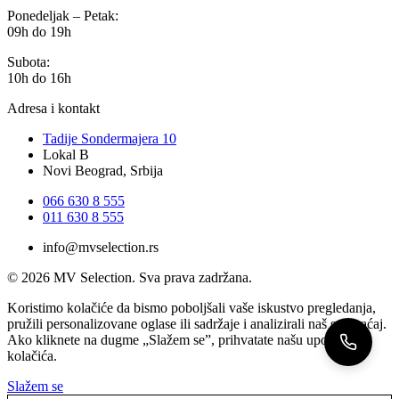
Ponedeljak – Petak:
09h do 19h
Subota:
10h do 16h
Adresa i kontakt
Tadije Sondermajera 10
Lokal B
Novi Beograd, Srbija
066 630 8 555
011 630 8 555
info@mvselection.rs
© 2026 MV Selection. Sva prava zadržana.
Koristimo kolačiće da bismo poboljšali vaše iskustvo pregledanja,
pružili personalizovane oglase ili sadržaje i analizirali naš saobraćaj.
Ako kliknete na dugme „Slažem se”, prihvatate našu upotrebu
kolačića.
Slažem se