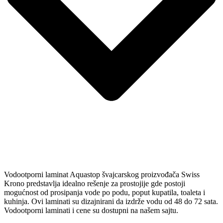
Vodootporni laminat Aquastop
švajcarskog proizvođača Swiss
Krono predstavlja idealno rešenje za prostojije gde postoji
mogućnost od prosipanja vode po podu, poput kupatila, toaleta i
kuhinja. Ovi laminati su dizajnirani da izdrže vodu od 48 do 72 sata.
Vodootporni laminati i cene su dostupni na našem sajtu.