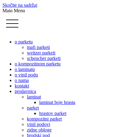
Skočite na sadržaj
Main Menu
o parketu
mafi parketi
weitzer parketi
scheucher parketi
o kompozitnom parketu
o laminatu
o vinil podu
o nama
kontakt
prodavnica
laminat
laminat boje hrasta
parket
hrastov parket
kompozitni parket
vinil podovi
zidne obloge
brodski pod