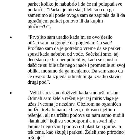
parket koliko je nabubrio i da će mi polupati sve
po kući”, “Parket je bio star, hteli smo da ga
zamenimo ali posle ovoga sam se zapitala da li da
ugrađujem parket ponovo ili da kupim
pločice?!?”,
“Prvo što sam uradio kada mi se ovo desilo
otišao sam na google da pogledam šta sad?
Pročitao sam da je potrebno vreme da se parket
spusti kada nabubri od vode. Sačekali smo, taj
deo stana je bio neupotrebljiv, kada se spustio
daščice su bile uže nego inače i promenile su svoj
oblik.. moramo da ga menjamo. Da sam znao da
će ovako da izgleda odmah bi ga izvadio stavio
drugi pod”,
“Veliki stres smo doživeli kada smo ušli u stan.
Odmah sam želela rešenje jer taj miris vlage je
užas i veoma je nezdrav. Obzirom na ograničen
budžet trebalo nam je brzo, efikasno i jeftino
rešenje.. ali na tržištu podova su nam samo nudili
“laminate” koji su vodootporni a u stvari nije
laminat nego vinil podovi od plastike i gume.. a
tek cena, kao skuplji parketi. Želeli smo prirodno
rešenje”