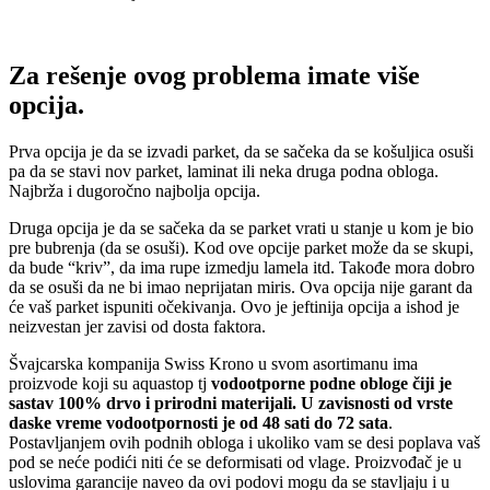
Za rešenje ovog problema imate više
opcija.
Prva opcija je da se izvadi parket, da se sačeka da se košuljica osuši
pa da se stavi nov parket, laminat ili neka druga podna obloga.
Najbrža i dugoročno najbolja opcija.
Druga opcija je da se sačeka da se parket vrati u stanje u kom je bio
pre bubrenja (da se osuši). Kod ove opcije parket može da se skupi,
da bude “kriv”, da ima rupe izmedju lamela itd. Takođe mora dobro
da se osuši da ne bi imao neprijatan miris. Ova opcija nije garant da
će vaš parket ispuniti očekivanja. Ovo je jeftinija opcija a ishod je
neizvestan jer zavisi od dosta faktora.
Švajcarska kompanija Swiss Krono u svom asortimanu ima
proizvode koji su aquastop tj
vodootporne podne obloge čiji je
sastav 100% drvo i prirodni materijali. U zavisnosti od vrste
daske vreme vodootpornosti je od 48 sati do 72 sata
.
Postavljanjem ovih podnih obloga i ukoliko vam se desi poplava vaš
pod se neće podići niti će se deformisati od vlage. Proizvođač je u
uslovima garancije naveo da ovi podovi mogu da se stavljaju i u