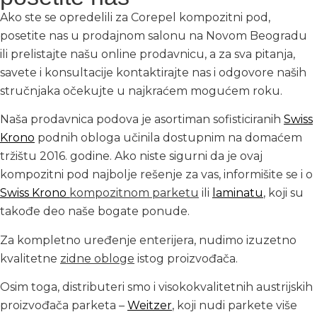
Ako ste se opredelili za Corepel kompozitni pod,
posetite nas u prodajnom salonu na Novom Beogradu
ili prelistajte našu online prodavnicu, a za sva pitanja,
savete i konsultacije kontaktirajte nas i odgovore naših
stručnjaka očekujte u najkraćem mogućem roku.
Naša prodavnica podova je asortiman sofisticiranih
Swiss
Krono
podnih obloga učinila dostupnim na domaćem
tržištu 2016. godine. Ako niste sigurni da je ovaj
kompozitni pod najbolje rešenje za vas, informišite se i o
Swiss Krono
kompozitnom parketu
ili
laminatu
, koji su
takođe deo naše bogate ponude.
Za kompletno uređenje enterijera, nudimo izuzetno
kvalitetne
zidne obloge
istog proizvođača.
Osim toga, distributeri smo i visokokvalitetnih austrijskih
proizvođača parketa –
Weitzer
, koji nudi parkete više