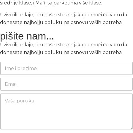
srednje klase, i
Mafi
, sa parketima više klase.
Uživo ili onlajn, tim naših stručnjaka pomoći će vam da
donesete najbolju odluku na osnovu vaših potreba!
pišite nam...
Uživo ili onlajn, tim naših stručnjaka pomoći će vam da
donesete najbolju odluku na osnovu vaših potreba!
i
I
m
m
a
e
i
E
i
l
m
p
p
a
r
P
r
i
e
o
e
l
z
r
z
a
i
u
i
d
m
k
m
r
e
a
e
e
*
s