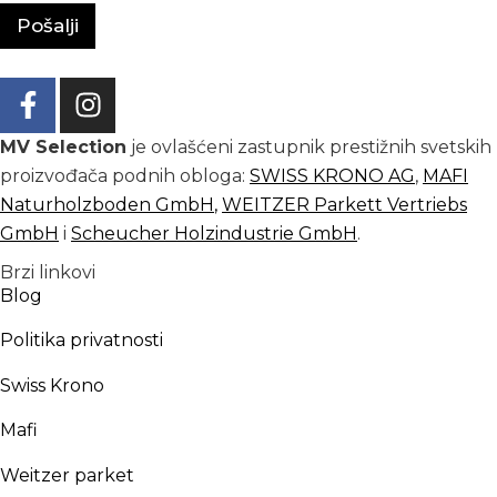
a
Pošalji
*
MV Selection
je ovlašćeni zastupnik prestižnih svetskih
proizvođača podnih obloga:
SWISS KRONO AG
,
MAFI
Naturholzboden GmbH
,
WEITZER Parkett Vertriebs
GmbH
i
Scheucher Holzindustrie GmbH
.
Brzi linkovi
Blog
Politika privatnosti
Swiss Krono
Mafi
Weitzer parket