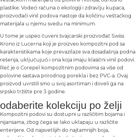
plastike. Vodeći računa o ekologiji i zdravlju kupaca,
proizvođači vinil podova nastoje da količinu veštačkog
materijala u njemu svedu na minimum.
U tome je uspeo čuveni švajcarski proizvođač Swiss
Krono iz Lucerna koji je proizveo kompozitni pod sa
karakteristikama koje prevazilaze sva dosadašnja podna
rešenja, uključujući i ona koja imaju klasični vinil podovi.
Reč je o Corepel kompozitnim podovima sa više od
polovine sastava prirodnog porekla i bez PVC-a. Ovaj
proizvod uvrstili smo u svoj asortiman i doveli ga na
srpsko tržište pre 3 godine.
odaberite kolekciju po želji
Kompozitni podovi su dostupni u različitim bojama i
nijansama, zbog čega se lako uklapaju u različite
enterijere. Od najsvetlijih do najtamnijih boja,