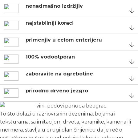
nenadmašno izdržljiv
najstabilniji koraci
primenjiv u celom enterijeru
100% vodootporan
zaboravite na ogrebotine
prirodno drveno jezgro
To što dolazi u raznovrsnim dezenima, bojama i
teksturama, sa imitacijom drveta, keramike, kamena ili
mermera, stavlja u drugi plan činjenicu da je reč o
veštačkom materijalu od polivinil hlorida, odnosno