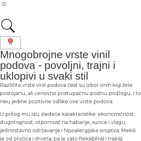
0
Mnogobrojne vrste vinil
podova - povoljni, trajni i
uklopivi u svaki stil
Različite vrste vinil podova čest su izbor onih koji žele
postojanu, ali cenovno pristupačnu podnu podlogu. I to
nisu jedine pozitivne odlike ove vrste podova.
U prilog mu idu sledeće karakteristike: ekonomičnost,
dugotrajnost, otpornost na habanje, sunce i vlagu,
jednostavno održavanje i hipoalergijska svojstva. Mekši
je od pločica i drveta, pa je zato fleksibilniji i trajniji.