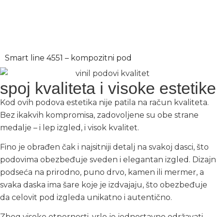
Smart line 4551 – kompozitni pod
spoj kvaliteta i visoke estetike
Kod ovih podova estetika nije patila na račun kvaliteta.
Bez ikakvih kompromisa, zadovoljene su obe strane
medalje – i lep izgled, i visok kvalitet.
Fino je obrađen čak i najsitniji detalj na svakoj dasci, što
podovima obezbeđuje sveden i elegantan izgled. Dizajn
podseća na prirodno, puno drvo, kamen ili mermer, a
svaka daska ima šare koje je izdvajaju, što obezbeđuje
da celovit pod izgleda unikatno i autentično.
Zbog visoke otpornosti, vrlo je jednostavno održavati