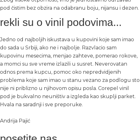
pod čistim bez obzira na odabranu boju, nijansu i dezen.
rekli su o vinil podovima...
Jedno od najboljih iskustava u kupovini koje sam imao
do sada u Srbiji, ako ne i najbolje. Razvlacio sam
kupovinu mesecima, menjao zahteve, pomerao rokove,
a momci su sve vreme izlazili u susret. Neverovatan
odnos prema kupcu, pomoc oko nepredvidjenih
problema koje sam imao u stanu vezano za podlogu sto
nije ni priblizno u njihovom opisu posla. Corepel vinil
pod je bukvalno neuništiv a izgleda kao skuplji parket.
Hvala na saradnji i sve preporuke.
Andrija Pajić
posetite nas