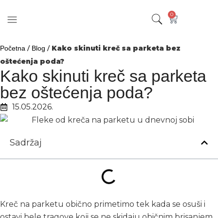
0
/
/
Kako skinuti kreč sa parketa bez
Početna
Blog
oštećenja poda?
Kako skinuti kreč sa parketa
bez oštećenja poda?
15.05.2026.
Sadržaj
Kreč na parketu obično primetimo tek kada se osuši i
ostavi bele tragove koji se ne skidaju običnim brisanjem.