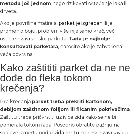
metodu još jednom
nego rizikovati oštećenje laka ili
drveta.
Ako je površina matirala,
parket je izgreban
ili je
promenio boju, problem više nije samo kreč, već
oštećen završni sloj parketa.
Tada je najbolje
konsultovati parketara
, naročito ako je zahvaćena
veća površina.
Kako zaštititi parket da ne ne
dođe do fleka tokom
krečenja?
Pre krečenja
parket treba prekriti kartonom,
debljom zaštitnom folijom ili filcanim pokrivačima
.
Zaštitu treba pričvrstiti uz ivice zida kako se ne bi
pomerala tokom rada. Posebno obratite pažnju na
spojeve između poda i zida, jer tu najčešće završavaju