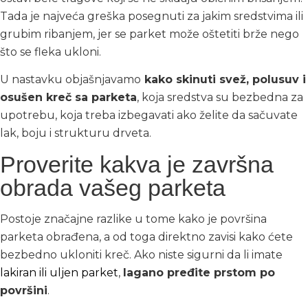
Tada je najveća greška posegnuti za jakim sredstvima ili
grubim ribanjem, jer se parket može oštetiti brže nego
što se fleka ukloni.
U nastavku objašnjavamo
kako skinuti svež, polusuv i
osušen kreč sa parketa
, koja sredstva su bezbedna za
upotrebu, koja treba izbegavati ako želite da sačuvate
lak, boju i strukturu drveta.
Proverite kakva je završna
obrada vašeg parketa
Postoje značajne razlike u tome kako je površina
parketa obrađena, a od toga direktno zavisi kako ćete
bezbedno ukloniti kreč. Ako niste sigurni da li imate
lakiran ili uljen parket
,
lagano pređite prstom po
površini
.