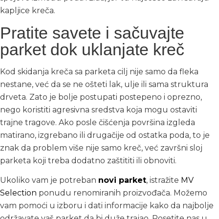
kapljice kreča.
Pratite savete i sačuvajte
parket dok uklanjate kreč
Kod skidanja kreča sa parketa cilj nije samo da fleka
nestane, već da se ne ošteti lak, ulje ili sama struktura
drveta. Zato je bolje postupati postepeno i oprezno,
nego koristiti agresivna sredstva koja mogu ostaviti
trajne tragove. Ako posle čišćenja površina izgleda
matirano, izgrebano ili drugačije od ostatka poda, to je
znak da problem više nije samo kreč, već završni sloj
parketa koji treba dodatno zaštititi ili obnoviti.
Ukoliko vam je potreban
novi parket
, istražite
MV
Selection
ponudu renomiranih proizvođača. Možemo
vam pomoći u izboru i dati informacije kako da najbolje
održavate vaš parket da bi duže trajao. Posetite nas u