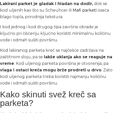
Lakirani parket je gladak i hladan na dodir,
dok se
kod uljenih kao što su Scheuhcer ili
Mafi parketi
oseća
blago topla, prirodnija tekstura.
I kod jednog i kod drugog tipa završne obrade je
ključno pri čišćenju ključno koristiti minimalnu količinu
vode i odmah sušiti površinu.
Kod lakiranog parketa kreč se najčešće zadržava na
zaštitnom sloju, pa se
lakše uklanja ako se reaguje na
vreme
. Kod uljenog parketa površina je otvorenija, pa
vlaga i ostaci kreča mogu brže prodreti u drvo
. Zato
kod uljenog parketa treba koristiti najmanju količinu
vode i odmah sušiti površinu.
Kako skinuti svež kreč sa
parketa?