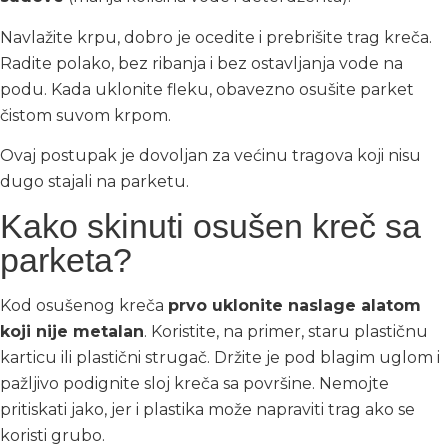
Navlažite krpu, dobro je ocedite i prebrišite trag kreča.
Radite polako, bez ribanja i bez ostavljanja vode na
podu. Kada uklonite fleku, obavezno osušite parket
čistom suvom krpom.
Ovaj postupak je dovoljan za većinu tragova koji nisu
dugo stajali na parketu.
Kako skinuti osušen kreč sa
parketa?
Kod osušenog kreča
prvo uklonite naslage alatom
koji nije metalan
. Koristite, na primer, staru plastičnu
karticu ili plastični strugač. Držite je pod blagim uglom i
pažljivo podignite sloj kreča sa površine. Nemojte
pritiskati jako, jer i plastika može napraviti trag ako se
koristi grubo.