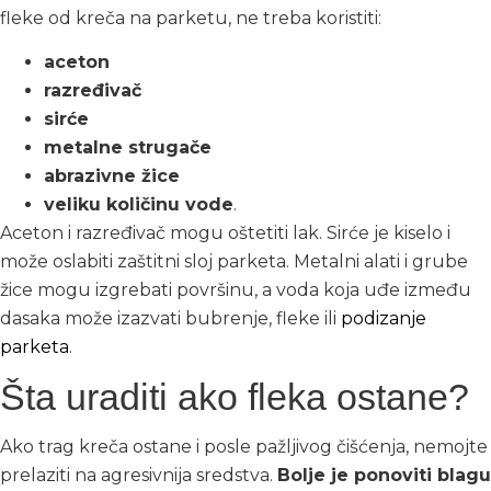
fleke od kreča na parketu, ne treba koristiti:
aceton
razređivač
sirće
metalne strugače
abrazivne žice
veliku količinu vode
.
Aceton i razređivač mogu oštetiti lak. Sirće je kiselo i
može oslabiti zaštitni sloj parketa. Metalni alati i grube
žice mogu izgrebati površinu, a voda koja uđe između
dasaka može izazvati bubrenje, fleke ili
podizanje
parketa
.
Šta uraditi ako fleka ostane?
Ako trag kreča ostane i posle pažljivog čišćenja, nemojte
prelaziti na agresivnija sredstva.
Bolje je ponoviti blagu