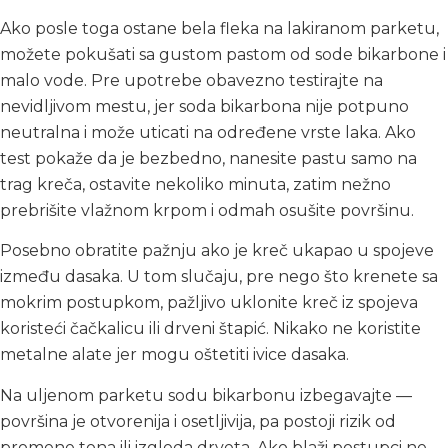
Ako posle toga ostane bela fleka na lakiranom parketu,
možete pokušati sa gustom pastom od sode bikarbone i
malo vode. Pre upotrebe obavezno testirajte na
nevidljivom mestu, jer soda bikarbona nije potpuno
neutralna i može uticati na određene vrste laka. Ako
test pokaže da je bezbedno, nanesite pastu samo na
trag kreča, ostavite nekoliko minuta, zatim nežno
prebrišite vlažnom krpom i odmah osušite površinu.
Posebno obratite pažnju ako je kreč ukapao u spojeve
između dasaka. U tom slučaju, pre nego što krenete sa
mokrim postupkom, pažljivo uklonite kreč iz spojeva
koristeći čačkalicu ili drveni štapić. Nikako ne koristite
metalne alate jer mogu oštetiti ivice dasaka.
Na uljenom parketu sodu bikarbonu izbegavajte —
površina je otvorenija i osetljivija, pa postoji rizik od
promene tona ili izgleda drveta. Ako blaži postupci ne