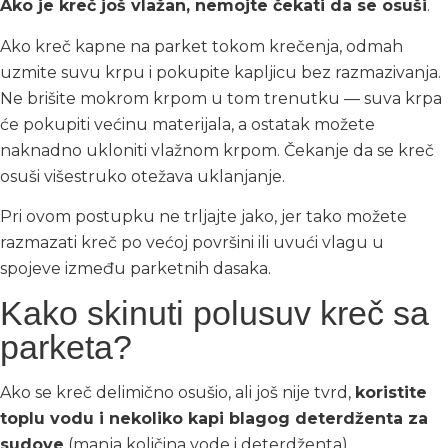
Ako je kreč još vlažan, nemojte čekati da se osuši
.
Ako kreč kapne na parket tokom krečenja, odmah
uzmite suvu krpu i pokupite kapljicu bez razmazivanja.
Ne brišite mokrom krpom u tom trenutku — suva krpa
će pokupiti većinu materijala, a ostatak možete
naknadno ukloniti vlažnom krpom. Čekanje da se kreč
osuši višestruko otežava uklanjanje.
Pri ovom postupku ne trljajte jako, jer tako možete
razmazati kreč po većoj površini ili uvući vlagu u
spojeve između parketnih dasaka.
Kako skinuti polusuv kreč sa
parketa?
Ako se kreč delimično osušio, ali još nije tvrd,
koristite
toplu vodu i nekoliko kapi blagog deterdženta za
sudove
(manja količina vode i deterdženta).