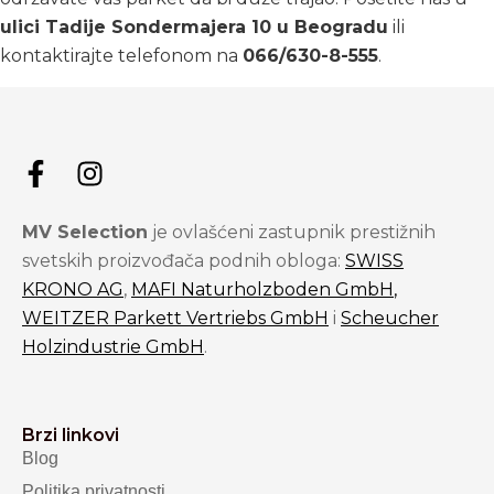
ulici Tadije Sondermajera 10 u Beogradu
ili
kontaktirajte telefonom na
066/630-8-555
.
MV Selection
je ovlašćeni zastupnik prestižnih
svetskih proizvođača podnih obloga:
SWISS
KRONO AG
,
MAFI Naturholzboden GmbH
,
WEITZER Parkett Vertriebs GmbH
i
Scheucher
Holzindustrie GmbH
.
Brzi linkovi
Blog
Politika privatnosti