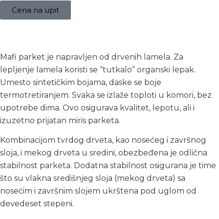
Cena na upit
Opis
Mafi parket je napravljen od drvenih lamela. Za
lepljenje lamela koristi se “tutkalo” organski lepak.
Umesto sintetičkim bojama, daske se boje
termotretiranjem. Svaka se izlaže toploti u komori, bez
upotrebe dima. Ovo osigurava kvalitet, lepotu, ali i
izuzetno prijatan miris parketa.
Kombinacijom tvrdog drveta, kao nosećeg i završnog
sloja, i mekog drveta u sredini, obezbeđena je odlična
stabilnost parketa. Dodatna stabilnost osigurana je time
što su vlakna središnjeg sloja (mekog drveta) sa
nosećim i završnim slojem ukrštena pod uglom od
devedeset stepeni.