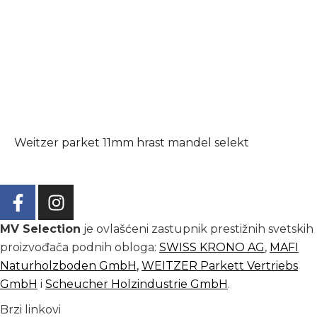
Weitzer parket 11mm hrast mandel selekt
MV Selection
je ovlašćeni zastupnik prestižnih svetskih
proizvođača podnih obloga:
SWISS KRONO AG
,
MAFI
Naturholzboden GmbH
,
WEITZER Parkett Vertriebs
GmbH
i
Scheucher Holzindustrie GmbH
.
Brzi linkovi