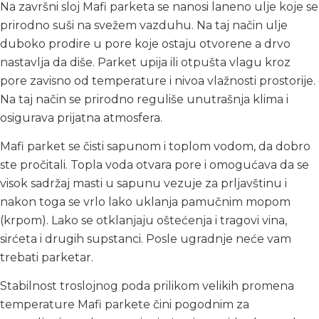
Na završni sloj Mafi parketa se nanosi laneno ulje koje se
prirodno suši na svežem vazduhu. Na taj način ulje
duboko prodire u pore koje ostaju otvorene a drvo
nastavlja da diše. Parket upija ili otpušta vlagu kroz
pore zavisno od temperature i nivoa vlažnosti prostorije.
Na taj način se prirodno reguliše unutrašnja klima i
osigurava prijatna atmosfera.
Mafi parket se čisti sapunom i toplom vodom, da dobro
ste pročitali. Topla voda otvara pore i omogućava da se
visok sadržaj masti u sapunu vezuje za prljavštinu i
nakon toga se vrlo lako uklanja pamučnim mopom
(krpom). Lako se otklanjaju oštećenja i tragovi vina,
sirćeta i drugih supstanci. Posle ugradnje neće vam
trebati parketar.
Stabilnost troslojnog poda prilikom velikih promena
temperature Mafi parkete čini pogodnim za