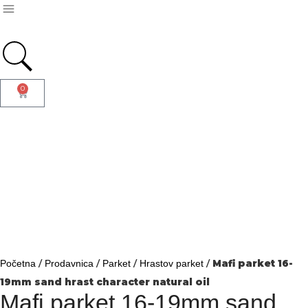
0
/
/
/
/
Mafi parket 16-
Početna
Prodavnica
Parket
Hrastov parket
19mm sand hrast character natural oil
Mafi parket 16-19mm sand