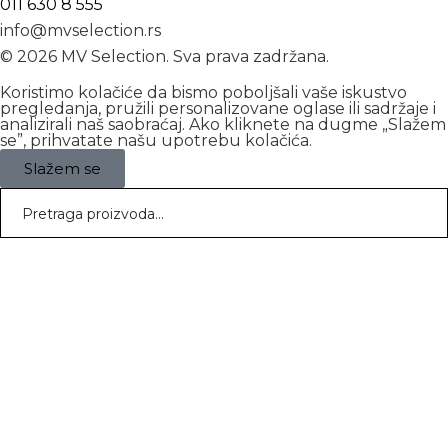
011 630 8 555
info@mvselection.rs
© 2026 MV Selection. Sva prava zadržana.
Koristimo kolačiće da bismo poboljšali vaše iskustvo
pregledanja, pružili personalizovane oglase ili sadržaje i
analizirali naš saobraćaj. Ako kliknete na dugme „Slažem
se”, prihvatate našu upotrebu kolačića.
Slažem se