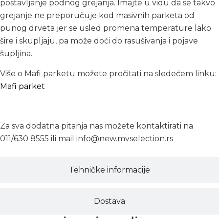
postavljanje podnog grejanja. Imajte u vidu da se takvo
grejanje ne preporučuje kod masivnih parketa od
punog drveta jer se usled promena temperature lako
šire i skupljaju, pa može doći do rasušivanja i pojave
šupljina.
Više o Mafi parketu možete pročitati na sledećem linku:
Mafi parket
Za sva dodatna pitanja nas možete kontaktirati na
011/630 8555 ili mail info@new.mvselection.rs
Tehničke informacije
Dostava