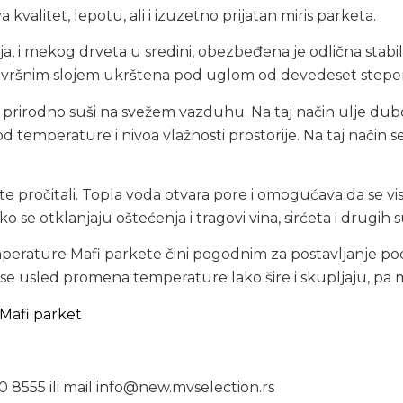
kvalitet, lepotu, ali i izuzetno prijatan miris parketa.
, i mekog drveta u sredini, obezbeđena je odlična stabil
 završnim slojem ukrštena pod uglom od devedeset stepen
se prirodno suši na svežem vazduhu. Na taj način ulje du
od temperature i nivoa vlažnosti prostorije. Na taj način 
e pročitali. Topla voda otvara pore i omogućava da se vi
e otklanjaju oštećenja i tragovi vina, sirćeta i drugih 
perature Mafi parkete čini pogodnim za postavljanje pod
 usled promena temperature lako šire i skupljaju, pa mož
Mafi parket
0 8555 ili mail info@new.mvselection.rs