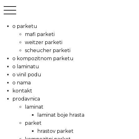
o parketu
mafi parketi
weitzer parketi
scheucher parketi
o kompozitnom parketu
o laminatu
o vinil podu
o nama
kontakt
prodavnica
laminat
laminat boje hrasta
parket
hrastov parket