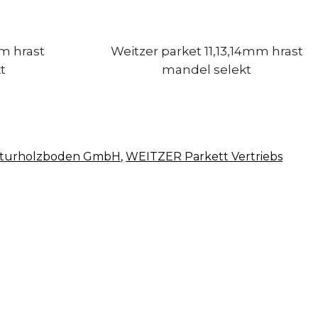
m hrast
Weitzer parket 11,13,14mm hrast
t
mandel selekt
aturholzboden GmbH
,
WEITZER Parkett Vertriebs