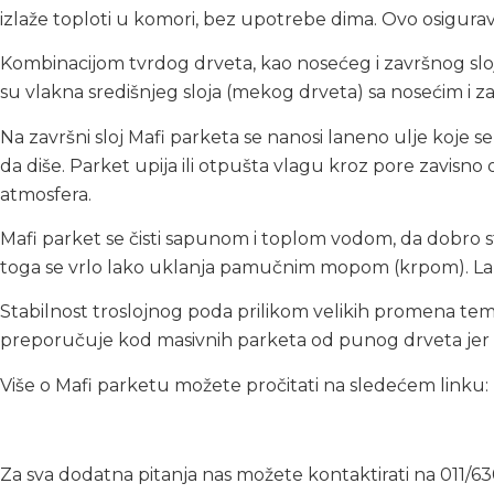
izlaže toploti u komori, bez upotrebe dima. Ovo osigurava 
Kombinacijom tvrdog drveta, kao nosećeg i završnog sloja
su vlakna središnjeg sloja (mekog drveta) sa nosećim i
Na završni sloj Mafi parketa se nanosi laneno ulje koje 
da diše. Parket upija ili otpušta vlagu kroz pore zavisno 
atmosfera.
Mafi parket se čisti sapunom i toplom vodom, da dobro st
toga se vrlo lako uklanja pamučnim mopom (krpom). Lako s
Stabilnost troslojnog poda prilikom velikih promena tem
preporučuje kod masivnih parketa od punog drveta jer se
Više o Mafi parketu možete pročitati na sledećem linku:
Za sva dodatna pitanja nas možete kontaktirati na 011/63