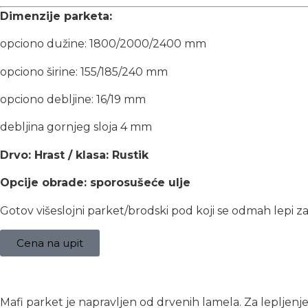
Dimenzije parketa:
opciono dužine: 1800/2000/2400 mm
opciono širine: 155/185/240 mm
opciono debljine: 16/19 mm
debljina gornjeg sloja 4 mm
Drvo: Hrast / klasa: Rustik
Opcije obrade: sporosušeće ulje
Gotov višeslojni parket/brodski pod koji se odmah lepi za
Cena na upit
Mafi parket je napravljen od drvenih lamela. Za lepljenj