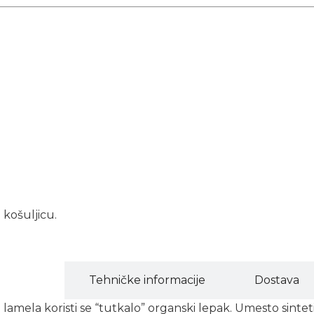
 košuljicu.
Opis
Tehničke informacije
Dostava
e lamela koristi se “tutkalo” organski lepak. Umesto sint