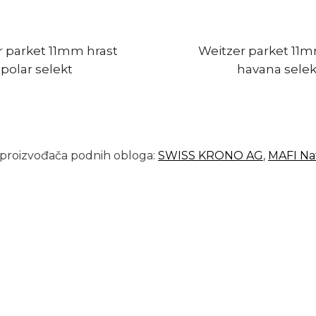
r parket 11mm hrast
Weitzer parket 11m
polar selekt
havana selek
h proizvođača podnih obloga:
SWISS KRONO AG
,
MAFI N