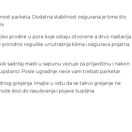
nost parketa. Dodatna stabilnost osigurana je time što
i.
boko prodire u pore koje ostaju otvorene a drvo nastavlja
se prirodno reguliše unutrašnja klima i osigurava prijatna
sok sadržaj masti u sapunu vezuje za prljavštinu i nakon
supstanci. Posle ugradnje neće vam trebati parketar.
nog grejanja. Imajte u vidu da se takvo grejanje ne
e doći do rasušivanja i pojave šupljina.