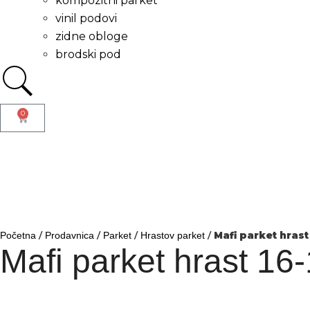
kompozitni parket
vinil podovi
zidne obloge
brodski pod
0
/
/
/
/
Mafi parket hrast
Početna
Prodavnica
Parket
Hrastov parket
Mafi parket hrast 16