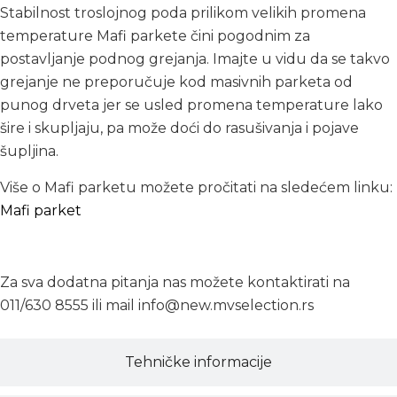
Stabilnost troslojnog poda prilikom velikih promena
temperature Mafi parkete čini pogodnim za
postavljanje podnog grejanja. Imajte u vidu da se takvo
grejanje ne preporučuje kod masivnih parketa od
punog drveta jer se usled promena temperature lako
šire i skupljaju, pa može doći do rasušivanja i pojave
šupljina.
Više o Mafi parketu možete pročitati na sledećem linku:
Mafi parket
Za sva dodatna pitanja nas možete kontaktirati na
011/630 8555 ili mail info@new.mvselection.rs
Tehničke informacije