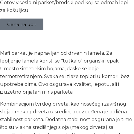
Gotov višeslojni parket/brodski pod koji se odmah lepi
za košuljicu.
Cena na upit
Opis
Mafi parket je napravljen od drvenih lamela. Za
lepljenje lamela koristi se “tutkalo” organski lepak.
Umesto sintetičkim bojama, daske se boje
termotretiranjem. Svaka se izlaže toploti u komori, bez
upotrebe dima. Ovo osigurava kvalitet, lepotu, ali i
izuzetno prijatan miris parketa.
Kombinacijom tvrdog drveta, kao nosećeg i završnog
sloja, i mekog drveta u sredini, obezbeđena je odlična
stabilnost parketa. Dodatna stabilnost osigurana je time
što su vlakna središnjeg sloja (mekog drveta) sa