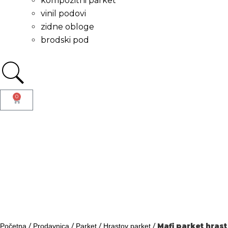
kompozitni parket
vinil podovi
zidne obloge
brodski pod
0
/
/
/
/
Mafi parket hrast
Početna
Prodavnica
Parket
Hrastov parket