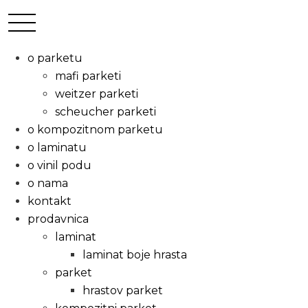
o parketu
mafi parketi
weitzer parketi
scheucher parketi
o kompozitnom parketu
o laminatu
o vinil podu
o nama
kontakt
prodavnica
laminat
laminat boje hrasta
parket
hrastov parket