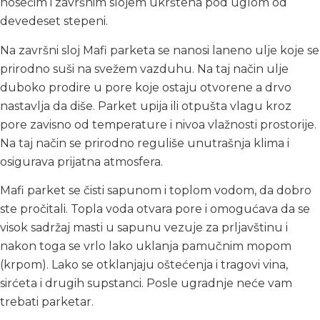
nosećim i završnim slojem ukrštena pod uglom od
devedeset stepeni.
Na završni sloj Mafi parketa se nanosi laneno ulje koje se
prirodno suši na svežem vazduhu. Na taj način ulje
duboko prodire u pore koje ostaju otvorene a drvo
nastavlja da diše. Parket upija ili otpušta vlagu kroz
pore zavisno od temperature i nivoa vlažnosti prostorije.
Na taj način se prirodno reguliše unutrašnja klima i
osigurava prijatna atmosfera.
Mafi parket se čisti sapunom i toplom vodom, da dobro
ste pročitali. Topla voda otvara pore i omogućava da se
visok sadržaj masti u sapunu vezuje za prljavštinu i
nakon toga se vrlo lako uklanja pamučnim mopom
(krpom). Lako se otklanjaju oštećenja i tragovi vina,
sirćeta i drugih supstanci. Posle ugradnje neće vam
trebati parketar.