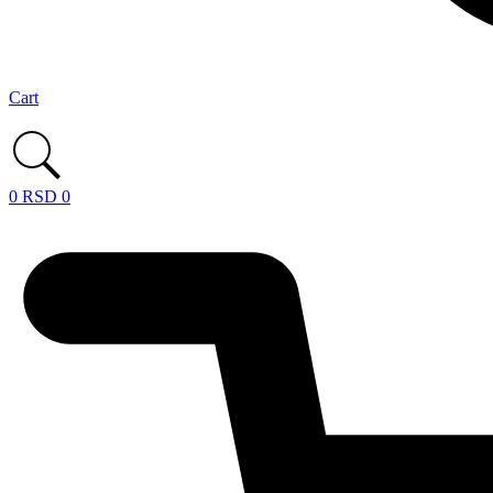
Cart
0
RSD
0