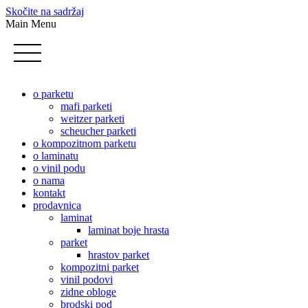
Skočite na sadržaj
Main Menu
o parketu
mafi parketi
weitzer parketi
scheucher parketi
o kompozitnom parketu
o laminatu
o vinil podu
o nama
kontakt
prodavnica
laminat
laminat boje hrasta
parket
hrastov parket
kompozitni parket
vinil podovi
zidne obloge
brodski pod