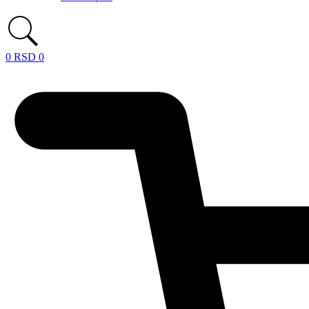
0
RSD
0