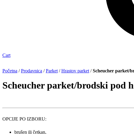
Cart
Početna
/
Prodavnica
/
Parket
/
Hrastov parket
/
Scheucher parket/br
Scheucher parket/brodski pod h
OPCIJE PO IZBORU:
brušen ili četkan,