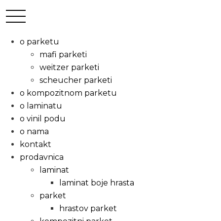
o parketu
mafi parketi
weitzer parketi
scheucher parketi
o kompozitnom parketu
o laminatu
o vinil podu
o nama
kontakt
prodavnica
laminat
laminat boje hrasta
parket
hrastov parket