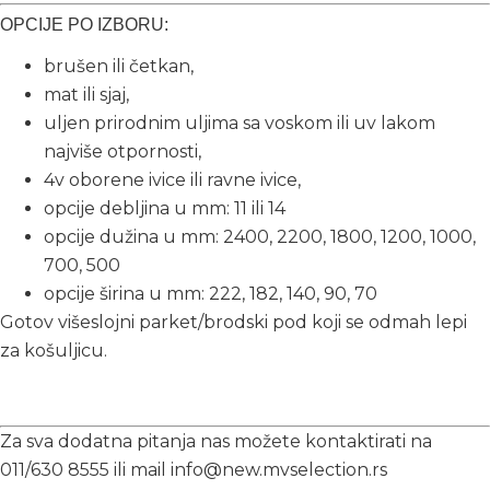
OPCIJE PO IZBORU:
brušen ili četkan,
mat ili sjaj,
uljen prirodnim uljima sa voskom ili uv lakom
najviše otpornosti,
4v oborene ivice ili ravne ivice,
opcije debljina u mm: 11 ili 14
opcije dužina u mm: 2400, 2200, 1800, 1200, 1000,
700, 500
opcije širina u mm: 222, 182, 140, 90, 70
Gotov višeslojni parket/brodski pod koji se odmah lepi
za košuljicu.
Za sva dodatna pitanja nas možete kontaktirati na
011/630 8555 ili mail info@new.mvselection.rs