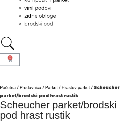
kompozitni parket
vinil podovi
zidne obloge
brodski pod
0
/
/
/
/
Scheucher
Početna
Prodavnica
Parket
Hrastov parket
parket/brodski pod hrast rustik
Scheucher parket/brodski
pod hrast rustik