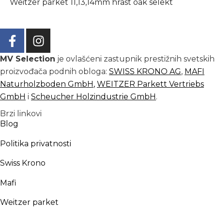
Weitzer parket 11,13,14mm hrast oak selekt
MV Selection
je ovlašćeni zastupnik prestižnih svetskih
proizvođača podnih obloga:
SWISS KRONO AG
,
MAFI
Naturholzboden GmbH
,
WEITZER Parkett Vertriebs
GmbH
i
Scheucher Holzindustrie GmbH
.
Brzi linkovi
Blog
Politika privatnosti
Swiss Krono
Mafi
Weitzer parket