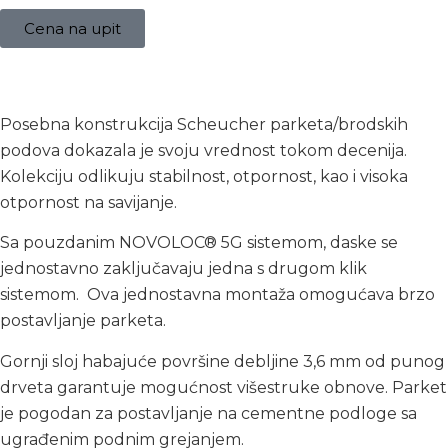
Cena na upit
Opis
Posebna konstrukcija Scheucher parketa/brodskih
podova dokazala je svoju vrednost tokom decenija.
Kolekciju odlikuju stabilnost, otpornost, kao i visoka
otpornost na savijanje.
Sa pouzdanim NOVOLOC® 5G sistemom, daske se
jednostavno zaključavaju jedna s drugom klik
sistemom.
Ova jednostavna montaža omogućava brzo
postavljanje parketa.
Gornji sloj habajuće površine debljine 3,6 mm od punog
drveta garantuje mogućnost višestruke obnove. Parket
je pogodan za postavljanje na cementne podloge sa
ugrađenim podnim grejanjem.