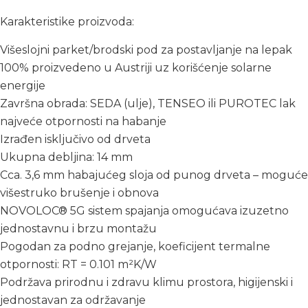
Karakteristike proizvoda:
Višeslojni parket/brodski pod za postavljanje na lepak
100% proizvedeno u Austriji uz korišćenje solarne
energije
Završna obrada: SEDA (ulje), TENSEO ili PUROTEC lak
najveće otpornosti na habanje
Izrađen isključivo od drveta
Ukupna debljina: 14 mm
Cca. 3,6 mm habajućeg sloja od punog drveta – moguće
višestruko brušenje i obnova
NOVOLOC® 5G sistem spajanja omogućava izuzetno
jednostavnu i brzu montažu
Pogodan za podno grejanje, koeficijent termalne
otpornosti: RT = 0.101 m²K/W
Podržava prirodnu i zdravu klimu prostora, higijenski i
jednostavan za održavanje