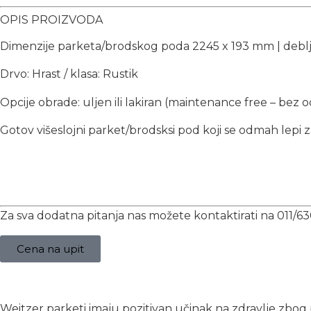
OPIS PROIZVODA
Dimenzije parketa/brodskog poda 2245 x 193 mm | debljin
Drvo: Hrast / klasa: Rustik
Opcije obrade: uljen ili lakiran (maintenance free – bez 
Gotov višeslojni parket/brodsksi pod koji se odmah lepi z
Za sva dodatna pitanja nas možete kontaktirati na 011/63
Cena na upit
Weitzer parketi imaju pozitivan učinak na zdravlje zbog po