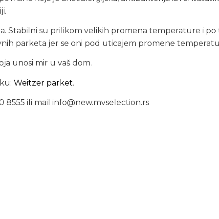
i.
 Stabilni su prilikom velikih promena temperature i po 
h parketa jer se oni pod uticajem promene temperature, 
oja unosi mir u vaš dom.
nku:
Weitzer parket
.
0 8555 ili mail info@new.mvselection.rs