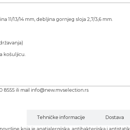
a 11/13/14 mm, debljina gornjeg sloja 2,7/3,6 mm.
održavanja)
a košuljicu.
0 8555 ili mail info@new.mvselection.rs
Opis
Tehničke informacije
Dostava
vršine koja je anatialergijska, antibakterijska i antistat