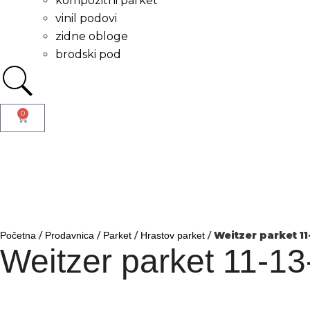
kompozitni parket
vinil podovi
zidne obloge
brodski pod
0
/
/
/
/
Weitzer parket 11
Početna
Prodavnica
Parket
Hrastov parket
Weitzer parket 11-13