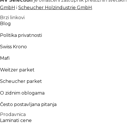
MV Selection
je ovlašćeni zastupnik prestižnih svetski
GmbH
i
Scheucher Holzindustrie GmbH
.
Brzi linkovi
Blog
Politika privatnosti
Swiss Krono
Mafi
Weitzer parket
Scheucher parket
O zidnim oblogama
Često postavljana pitanja
Prodavnica
Laminati cene