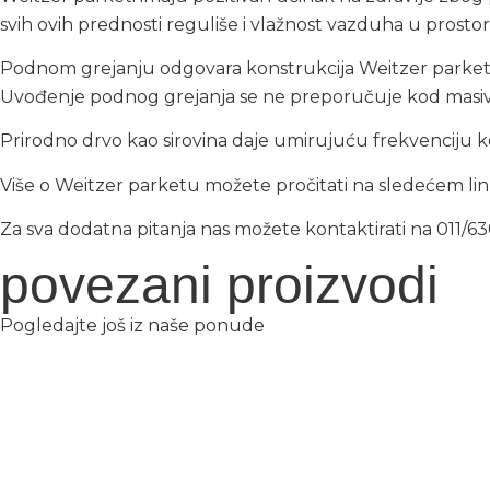
svih ovih prednosti reguliše i vlažnost vazduha u prostorij
Podnom grejanju odgovara konstrukcija Weitzer parketa.
Uvođenje podnog grejanja se ne preporučuje kod masivni
Prirodno drvo kao sirovina daje umirujuću frekvenciju k
Više o Weitzer parketu možete pročitati na sledećem li
Za sva dodatna pitanja nas možete kontaktirati na 011/63
povezani proizvodi
Pogledajte još iz naše ponude