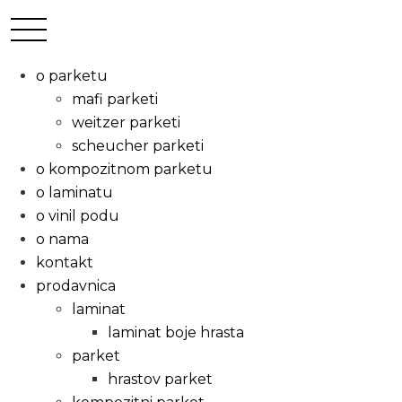
o parketu
mafi parketi
weitzer parketi
scheucher parketi
o kompozitnom parketu
o laminatu
o vinil podu
o nama
kontakt
prodavnica
laminat
laminat boje hrasta
parket
hrastov parket