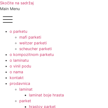
Skočite na sadržaj
Main Menu
o parketu
mafi parketi
weitzer parketi
scheucher parketi
o kompozitnom parketu
o laminatu
o vinil podu
o nama
kontakt
prodavnica
laminat
laminat boje hrasta
parket
hrastov parket