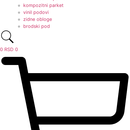
kompozitni parket
vinil podovi
zidne obloge
brodski pod
0
RSD
0