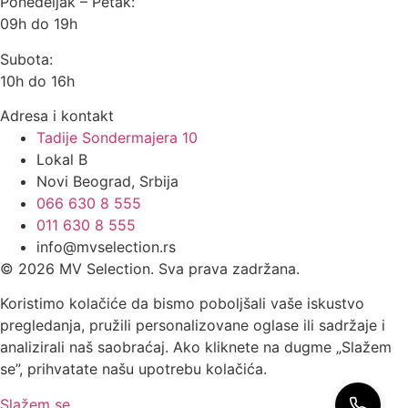
Ponedeljak – Petak:
09h do 19h
Subota:
10h do 16h
Adresa i kontakt
Tadije Sondermajera 10
Lokal B
Novi Beograd, Srbija
066 630 8 555
011 630 8 555
info@mvselection.rs
© 2026 MV Selection. Sva prava zadržana.
Koristimo kolačiće da bismo poboljšali vaše iskustvo
pregledanja, pružili personalizovane oglase ili sadržaje i
analizirali naš saobraćaj. Ako kliknete na dugme „Slažem
se”, prihvatate našu upotrebu kolačića.
Slažem se