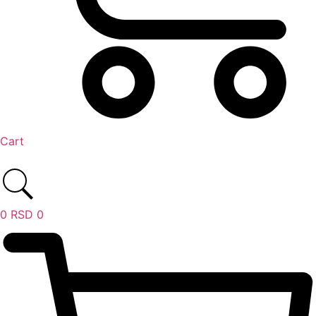
Cart
0
RSD
0