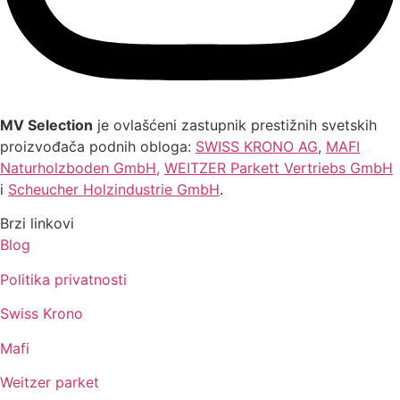
MV Selection
je ovlašćeni zastupnik prestižnih svetskih
proizvođača podnih obloga:
SWISS KRONO AG
,
MAFI
Naturholzboden GmbH
,
WEITZER Parkett Vertriebs GmbH
i
Scheucher Holzindustrie GmbH
.
Brzi linkovi
Blog
Politika privatnosti
Swiss Krono
Mafi
Weitzer parket