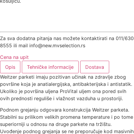
košuljicu.
Za sva dodatna pitanja nas možete kontaktirati na 011/630
8555 ili mail info@new.mvselection.rs
Cena na upit
Opis
Tehničke informacije
Dostava
Weitzer parketi imaju pozitivan učinak na zdravlje zbog
površine koja je anatialergijska, antibakterijska i antistatik.
Ukoliko je površina uljena ProVital uljem ona pored svih
ovih prednosti reguliše i vlažnost vazduha u prostoriji.
Podnom grejanju odgovara konstrukcija Weitzer parketa.
Stabilni su prilikom velikih promena temperature i po tome
superiorniji u odnosu na druge parkete na tržištu.
Uvođenje podnog grejanja se ne preporučuje kod masivnih