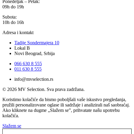
Ponedeljak – Petak:
09h do 19h
Subota:
10h do 16h
Adresa i kontakt
Tadije Sondermajera 10
Lokal B
Novi Beograd, Srbija
066 630 8 555
011 630 8 555
info@mvselection.rs
© 2026 MV Selection. Sva prava zadržana.
Koristimo kolačiće da bismo poboljšali vaše iskustvo pregledanja,
pružili personalizovane oglase ili sadržaje i analizirali naš saobraćaj.
Ako kliknete na dugme „Slažem se”, prihvatate našu upotrebu
kolačića.
Slažem se