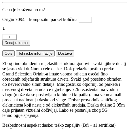
Cena je izražena po m2.
Origin 7094 – kompozitni parket količina
-
+
Dodaj u korpu
Opis
Tehničke informacije
Dostava
Zbog fino obrađenih reljefastih struktura godovi i svaki njihov detalj
se jasno vidi dužinom cele daske. Dok prelazite prstima preko
Grand Selection Origin-a imate veoma prijatan osećaj fino
obrađenih reljefastih struktura drveta. Svaki god posebno obrađen
do neverovatno sitnih detalja. Mnogostruko otporniji od parketa i
masivnog drveta na udarce i grebanje. 72h rezistentan na vodu i
vlagu (može da se postavlja u kuhinje i kupatila). Ima veoma mali
procenat nadimanja daske od vlage. Dobar provodnik statičkog
elektriciteta koji nastaje od električnih uređaja. Daska dužine 2.05m
daje prijatan vizuelni doživljaj. Lako se postavlja zbog 5G
tehnologije spajanja.
Bezbednosni aspekat daske: teško zapaljiiv (Bfl – s1 sertifikat),