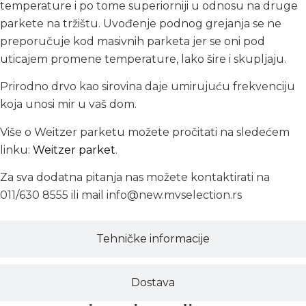
temperature i po tome superiorniji u odnosu na druge
parkete na tržištu. Uvođenje podnog grejanja se ne
preporučuje kod masivnih parketa jer se oni pod
uticajem promene temperature, lako šire i skupljaju.
Prirodno drvo kao sirovina daje umirujuću frekvenciju
koja unosi mir u vaš dom.
Više o Weitzer parketu možete pročitati na sledećem
linku:
Weitzer parket
.
Za sva dodatna pitanja nas možete kontaktirati na
011/630 8555 ili mail info@new.mvselection.rs
Tehničke informacije
Dostava