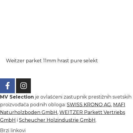
Weitzer parket 11mm hrast pure selekt
MV Selection
je ovlašćeni zastupnik prestižnih svetskih
proizvođača podnih obloga:
SWISS KRONO AG
,
MAFI
Naturholzboden GmbH
,
WEITZER Parkett Vertriebs
GmbH
i
Scheucher Holzindustrie GmbH
.
Brzi linkovi