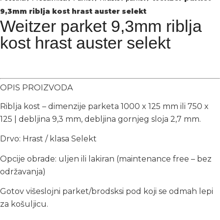
9,3mm riblja kost hrast auster selekt
Weitzer parket 9,3mm riblja
kost hrast auster selekt
OPIS PROIZVODA
Riblja kost – dimenzije parketa 1000 x 125 mm ili 750 x
125 | debljina 9,3 mm, debljina gornjeg sloja 2,7 mm.
Drvo: Hrast / klasa Selekt
Opcije obrade: uljen ili lakiran (maintenance free – bez
održavanja)
Gotov višeslojni parket/brodsksi pod koji se odmah lepi
za košuljicu.