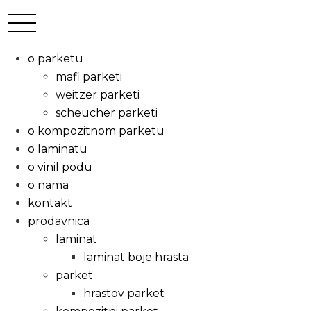
o parketu
mafi parketi
weitzer parketi
scheucher parketi
o kompozitnom parketu
o laminatu
o vinil podu
o nama
kontakt
prodavnica
laminat
laminat boje hrasta
parket
hrastov parket