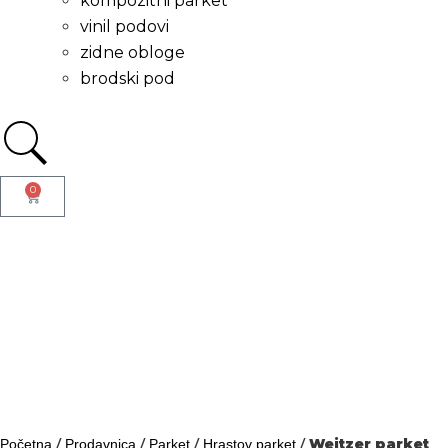
kompozitni parket
vinil podovi
zidne obloge
brodski pod
0
/
/
/
/
Weitzer parket
Početna
Prodavnica
Parket
Hrastov parket