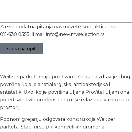
Za sva dodatna pitanja nas možete kontaktirati na
011/630 8555 ili mail info@new.mvselection.rs
Cena na upit
Opis
Weitzer parketi imaju pozitivan učinak na zdravlje zbog
površine koja je anatialergijska, antibakterijska i
antistatik. Ukoliko je površina uljena ProVital uljem ona
pored svih ovih prednosti reguliše i vlažnost vazduha u
prostoriji.
Podnom grejanju odgovara konstrukcija Weitzer
parketa. Stabilni su prilikom velikih promena